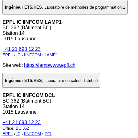
Ingénieur ETS/HES
,
Laboratoire de méthodes de programmation 1
EPFL IC IINFCOM LAMP1
BC 362 (Bâtiment BC)
Station 14
1015 Lausanne
+41 21 693 12 23
EPFL
›
IC
›
IINFCOM
›
LAMP1
Site web:
https://lampwww.epfl.ch
Ingénieur ETS/HES
,
Laboratoire de calcul distribué
EPFL IC IINFCOM DCL
BC 362 (Bâtiment BC)
Station 14
1015 Lausanne
+41 21 693 12 23
Office
:
BC 362
EPFL
›
IC
›
IINFCOM
›
DCL