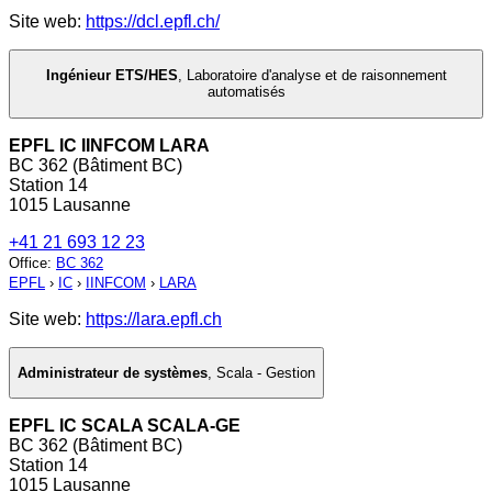
Site web:
https://dcl.epfl.ch/
Ingénieur ETS/HES
,
Laboratoire d'analyse et de raisonnement
automatisés
EPFL IC IINFCOM LARA
BC 362 (Bâtiment BC)
Station 14
1015 Lausanne
+41 21 693 12 23
Office
:
BC 362
EPFL
›
IC
›
IINFCOM
›
LARA
Site web:
https://lara.epfl.ch
Administrateur de systèmes
,
Scala - Gestion
EPFL IC SCALA SCALA-GE
BC 362 (Bâtiment BC)
Station 14
1015 Lausanne