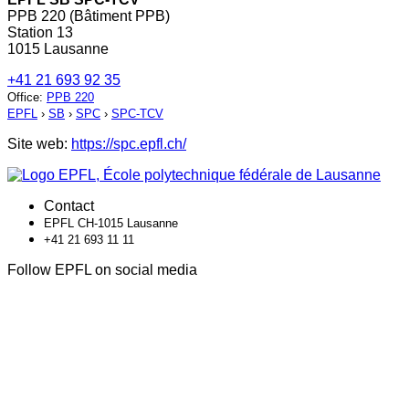
PPB 220 (Bâtiment PPB)
Station 13
1015 Lausanne
+41 21 693 92 35
Office
:
PPB 220
EPFL
›
SB
›
SPC
›
SPC-TCV
Site web:
https://spc.epfl.ch/
Contact
EPFL CH-1015 Lausanne
+41 21 693 11 11
Follow EPFL on social media