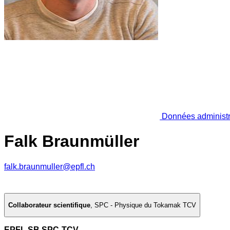
Données administr
Falk Braunmüller
falk.braunmuller@epfl.ch
Collaborateur scientifique
,
SPC - Physique du Tokamak TCV
EPFL SB SPC-TCV