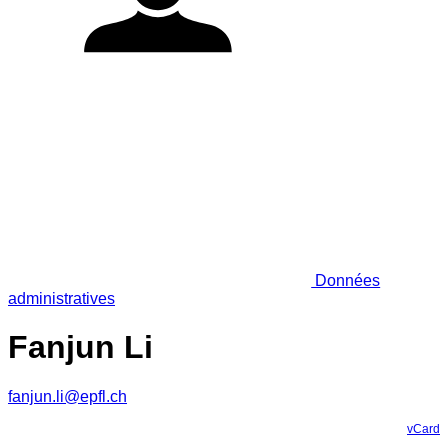
Données
administratives
Fanjun Li
fanjun.li@epfl.ch
vCard