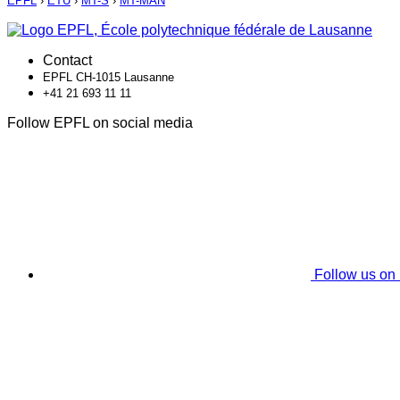
EPFL
›
ETU
›
MT-S
›
MT-MAN
Contact
EPFL CH-1015 Lausanne
+41 21 693 11 11
Follow EPFL on social media
Follow us on