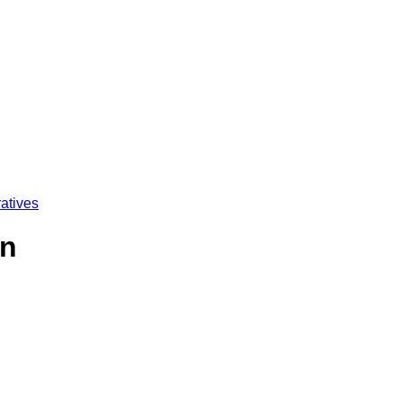
atives
in