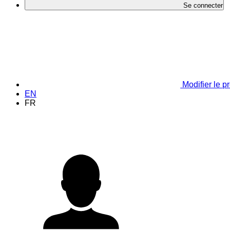
Se connecter
Modifier le pr
EN
FR