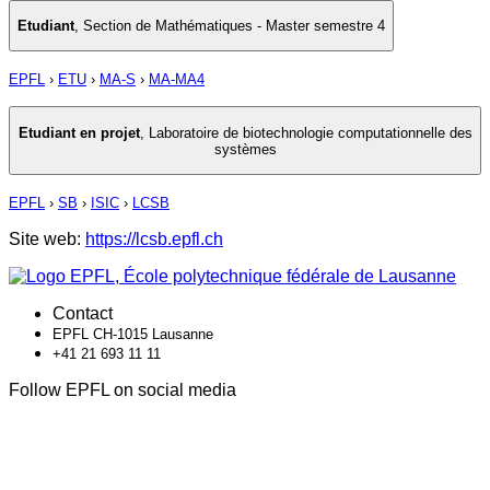
Etudiant
,
Section de Mathématiques - Master semestre 4
EPFL
›
ETU
›
MA-S
›
MA-MA4
Etudiant en projet
,
Laboratoire de biotechnologie computationnelle des
systèmes
EPFL
›
SB
›
ISIC
›
LCSB
Site web:
https://lcsb.epfl.ch
Contact
EPFL CH-1015 Lausanne
+41 21 693 11 11
Follow EPFL on social media