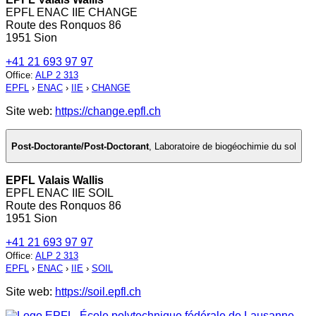
EPFL ENAC IIE CHANGE
Route des Ronquos 86
1951 Sion
+41 21 693 97 97
Office
:
ALP 2 313
EPFL
›
ENAC
›
IIE
›
CHANGE
Site web:
https://change.epfl.ch
Post-Doctorante/Post-Doctorant
,
Laboratoire de biogéochimie du sol
EPFL Valais Wallis
EPFL ENAC IIE SOIL
Route des Ronquos 86
1951 Sion
+41 21 693 97 97
Office
:
ALP 2 313
EPFL
›
ENAC
›
IIE
›
SOIL
Site web:
https://soil.epfl.ch