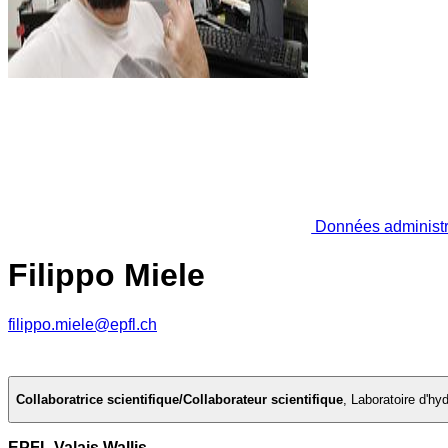
Données administr
Filippo Miele
filippo.miele@epfl.ch
Collaboratrice scientifique/Collaborateur scientifique
,
Laboratoire d'hy
EPFL Valais Wallis