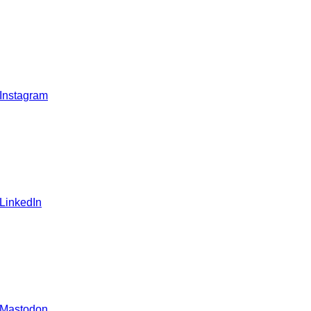
 Instagram
 LinkedIn
 Mastodon