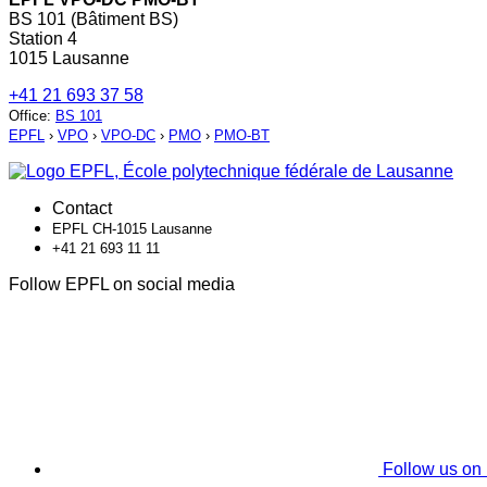
BS 101 (Bâtiment BS)
Station 4
1015 Lausanne
+41 21 693 37 58
Office
:
BS 101
EPFL
›
VPO
›
VPO-DC
›
PMO
›
PMO-BT
Contact
EPFL CH-1015 Lausanne
+41 21 693 11 11
Follow EPFL on social media
Follow us on