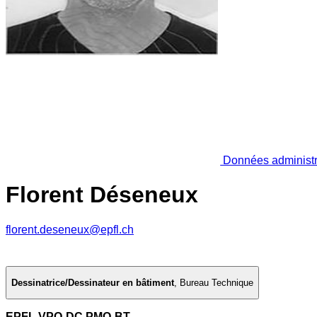
Données administr
Florent Déseneux
florent.deseneux@epfl.ch
Dessinatrice/Dessinateur en bâtiment
,
Bureau Technique
EPFL VPO-DC PMO-BT