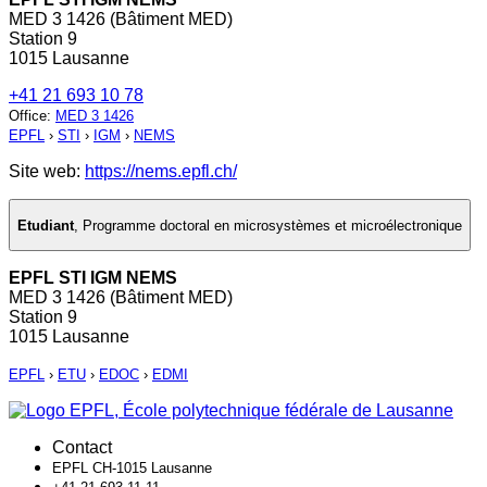
MED 3 1426 (Bâtiment MED)
Station 9
1015 Lausanne
+41 21 693 10 78
Office
:
MED 3 1426
EPFL
›
STI
›
IGM
›
NEMS
Site web:
https://nems.epfl.ch/
Etudiant
,
Programme doctoral en microsystèmes et microélectronique
EPFL STI IGM NEMS
MED 3 1426 (Bâtiment MED)
Station 9
1015 Lausanne
EPFL
›
ETU
›
EDOC
›
EDMI
Contact
EPFL CH-1015 Lausanne