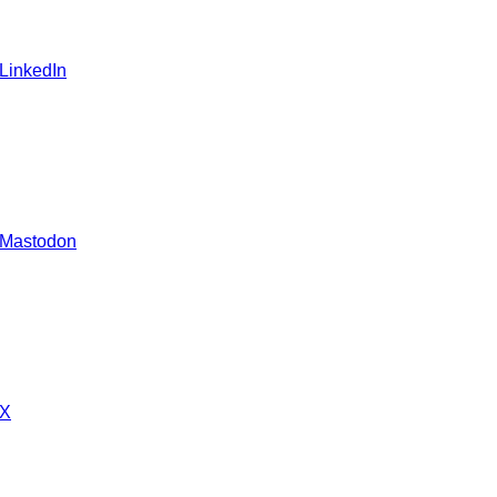
 LinkedIn
 Mastodon
 X