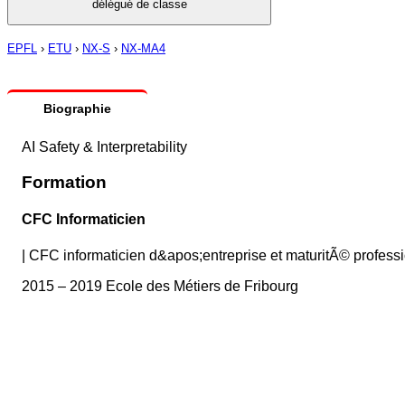
délégué de classe
EPFL
›
ETU
›
NX-S
›
NX-MA4
Biographie
AI Safety & Interpretability
Formation
CFC Informaticien
|
CFC informaticien d&apos;entreprise et maturitÃ© profes
2015 – 2019 Ecole des Métiers de Fribourg