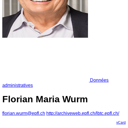
Données
administratives
Florian Maria Wurm
florian.wurm@epfl.ch
http://archiveweb.epfl.ch/lbtc.epfl.ch/
vCard