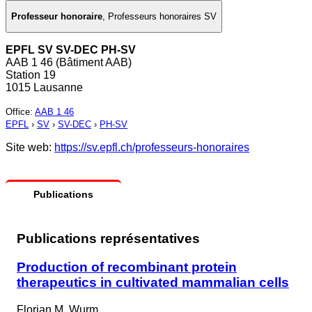
Professeur honoraire
,
Professeurs honoraires SV
EPFL SV SV-DEC PH-SV
AAB 1 46 (Bâtiment AAB)
Station 19
1015 Lausanne
Office
:
AAB 1 46
EPFL
›
SV
›
SV-DEC
›
PH-SV
Site web:
https://sv.epfl.ch/professeurs-honoraires
Publications
Publications représentatives
Production of recombinant protein
therapeutics in cultivated mammalian cells
Florian M. Wurm