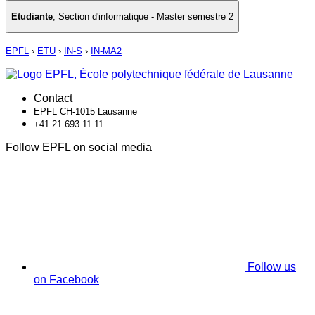
Etudiante
,
Section d'informatique - Master semestre 2
EPFL
›
ETU
›
IN-S
›
IN-MA2
Contact
EPFL CH-1015 Lausanne
+41 21 693 11 11
Follow EPFL on social media
Follow us
on Facebook