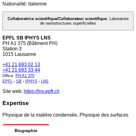
Nationalité: italienne
Collaboratrice scientifique/Collaborateur scientifique
,
Laboratoire
de nanostructures superficielles
EPFL SB IPHYS LNS
PH A1 375 (Bâtiment PH)
Station 3
1015 Lausanne
+41 21 693 02 13
+41 21 693 33 44
Office
:
PH A1 375
EPFL
›
SB
›
IPHYS
›
LNS
Site web:
https://lns.epfl.ch
Expertise
Physique de la matière condensée, Physique des surfaces
Biographie