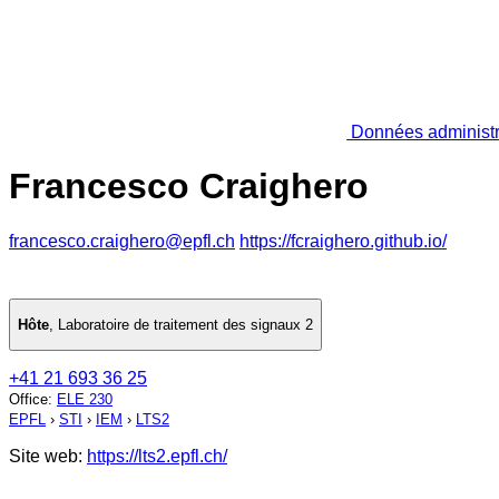
Données administr
Francesco Craighero
francesco.craighero@epfl.ch
https://fcraighero.github.io/
Hôte
,
Laboratoire de traitement des signaux 2
+41 21 693 36 25
Office
:
ELE 230
EPFL
›
STI
›
IEM
›
LTS2
Site web:
https://lts2.epfl.ch/