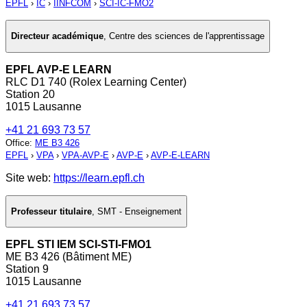
EPFL
›
IC
›
IINFCOM
›
SCI-IC-FMO2
Directeur académique
,
Centre des sciences de l'apprentissage
EPFL AVP-E LEARN
RLC D1 740 (Rolex Learning Center)
Station 20
1015 Lausanne
+41 21 693 73 57
Office
:
ME B3 426
EPFL
›
VPA
›
VPA-AVP-E
›
AVP-E
›
AVP-E-LEARN
Site web:
https://learn.epfl.ch
Professeur titulaire
,
SMT - Enseignement
EPFL STI IEM SCI-STI-FMO1
ME B3 426 (Bâtiment ME)
Station 9
1015 Lausanne
+41 21 693 73 57