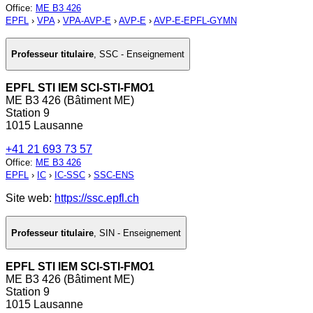
Office
:
ME B3 426
EPFL
›
VPA
›
VPA-AVP-E
›
AVP-E
›
AVP-E-EPFL-GYMN
Professeur titulaire
,
SSC - Enseignement
EPFL STI IEM SCI-STI-FMO1
ME B3 426 (Bâtiment ME)
Station 9
1015 Lausanne
+41 21 693 73 57
Office
:
ME B3 426
EPFL
›
IC
›
IC-SSC
›
SSC-ENS
Site web:
https://ssc.epfl.ch
Professeur titulaire
,
SIN - Enseignement
EPFL STI IEM SCI-STI-FMO1
ME B3 426 (Bâtiment ME)
Station 9
1015 Lausanne