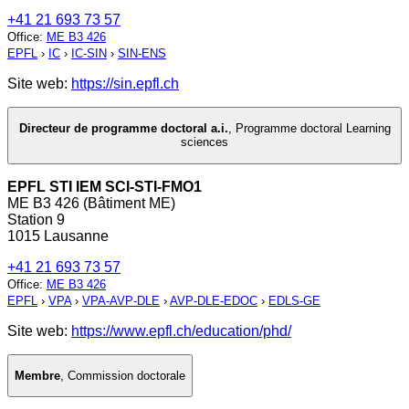
+41 21 693 73 57
Office
:
ME B3 426
EPFL
›
IC
›
IC-SIN
›
SIN-ENS
Site web:
https://sin.epfl.ch
Directeur de programme doctoral a.i.
,
Programme doctoral Learning
sciences
EPFL STI IEM SCI-STI-FMO1
ME B3 426 (Bâtiment ME)
Station 9
1015 Lausanne
+41 21 693 73 57
Office
:
ME B3 426
EPFL
›
VPA
›
VPA-AVP-DLE
›
AVP-DLE-EDOC
›
EDLS-GE
Site web:
https://www.epfl.ch/education/phd/
Membre
,
Commission doctorale