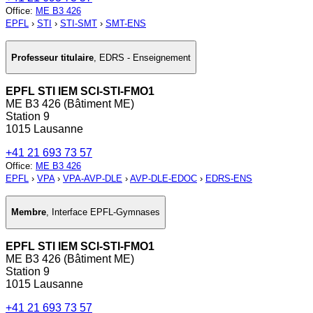
Office
:
ME B3 426
EPFL
›
STI
›
STI-SMT
›
SMT-ENS
Professeur titulaire
,
EDRS - Enseignement
EPFL STI IEM SCI-STI-FMO1
ME B3 426 (Bâtiment ME)
Station 9
1015 Lausanne
+41 21 693 73 57
Office
:
ME B3 426
EPFL
›
VPA
›
VPA-AVP-DLE
›
AVP-DLE-EDOC
›
EDRS-ENS
Membre
,
Interface EPFL-Gymnases
EPFL STI IEM SCI-STI-FMO1
ME B3 426 (Bâtiment ME)
Station 9
1015 Lausanne
+41 21 693 73 57