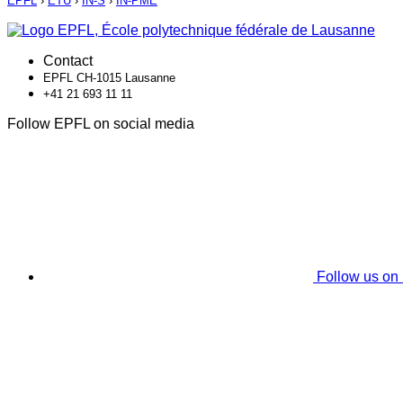
EPFL
›
ETU
›
IN-S
›
IN-PME
Contact
EPFL CH-1015 Lausanne
+41 21 693 11 11
Follow EPFL on social media
Follow us on