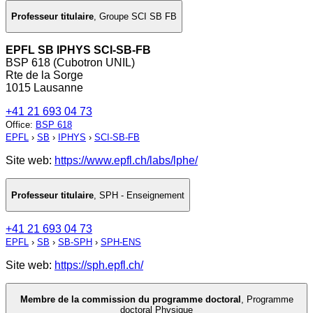
Professeur titulaire
,
Groupe SCI SB FB
EPFL SB IPHYS SCI-SB-FB
BSP 618 (Cubotron UNIL)
Rte de la Sorge
1015 Lausanne
+41 21 693 04 73
Office
:
BSP 618
EPFL
›
SB
›
IPHYS
›
SCI-SB-FB
Site web:
https://www.epfl.ch/labs/lphe/
Professeur titulaire
,
SPH - Enseignement
+41 21 693 04 73
EPFL
›
SB
›
SB-SPH
›
SPH-ENS
Site web:
https://sph.epfl.ch/
Membre de la commission du programme doctoral
,
Programme
doctoral Physique