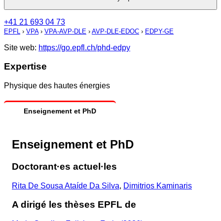
+41 21 693 04 73
EPFL
›
VPA
›
VPA-AVP-DLE
›
AVP-DLE-EDOC
›
EDPY-GE
Site web:
https://go.epfl.ch/phd-edpy
Expertise
Physique des hautes énergies
Enseignement et PhD
Enseignement et PhD
Doctorant·es actuel·les
Rita De Sousa Ataíde Da Silva
,
Dimitrios Kaminaris
A dirigé les thèses EPFL de