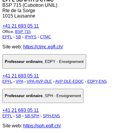
BSP 715 (Cubotron UNIL)
Rte de la Sorge
1015 Lausanne
+41 21 693 05 11
Office
:
BSP 715
EPFL
›
SB
›
IPHYS
›
CTMC
Site web:
https://ctmc.epfl.ch/
Professeur ordinaire
,
EDPY - Enseignement
+41 21 693 05 11
EPFL
›
VPA
›
VPA-AVP-DLE
›
AVP-DLE-EDOC
›
EDPY-ENS
Professeur ordinaire
,
SPH - Enseignement
+41 21 693 05 11
EPFL
›
SB
›
SB-SPH
›
SPH-ENS
Site web:
https://sph.epfl.ch/