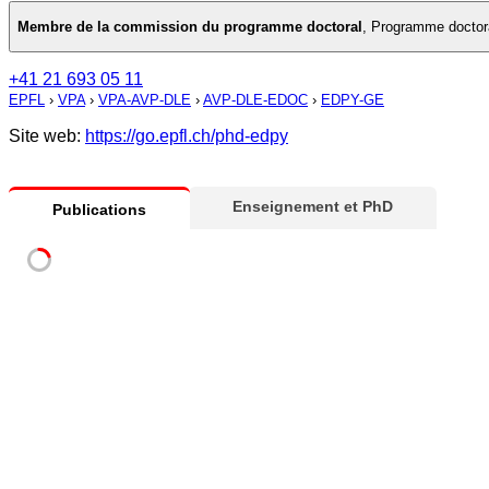
Membre de la commission du programme doctoral
,
Programme doctor
+41 21 693 05 11
EPFL
›
VPA
›
VPA-AVP-DLE
›
AVP-DLE-EDOC
›
EDPY-GE
Site web:
https://go.epfl.ch/phd-edpy
Enseignement et PhD
Publications