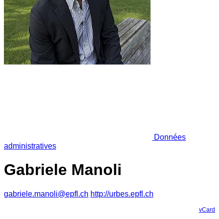
Données
administratives
Gabriele Manoli
gabriele.manoli@epfl.ch
http://urbes.epfl.ch
vCard