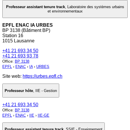
Professeur assistant tenure track
,
Laboratoire des systèmes urbains
et environnementaux
EPFL ENAC IA URBES
BP 3138 (Bâtiment BP)
Station 16
1015 Lausanne
+41 21 693 34 50
+41 21 693 93 78
Office
:
BP 3138
EPFL
›
ENAC
›
IA
›
URBES
Site web:
https://urbes.epfl.ch
Professeur hôte
,
IIE - Gestion
+41 21 693 34 50
Office
:
BP 3138
EPFL
›
ENAC
›
IIE
›
IIE-GE
Professeur assistant tenure track
,
SSIE - Enseignement