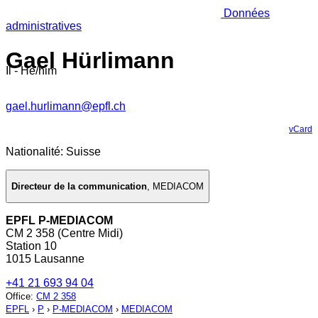
Données
administratives
Gael Hürlimann
Il - He/him
gael.hurlimann@epfl.ch
vCard
Nationalité: Suisse
Directeur de la communication
,
MEDIACOM
EPFL P-MEDIACOM
CM 2 358 (Centre Midi)
Station 10
1015 Lausanne
+41 21 693 94 04
Office
:
CM 2 358
EPFL
›
P
›
P-MEDIACOM
›
MEDIACOM