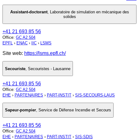
Assistant-doctorant
,
Laboratoire de simulation en mécanique des
solides
+41 21 693 85 56
Office
:
GC A2 504
EPFL
›
ENAC
›
IIC
›
LSMS
Site web:
https://lsms.epfl.ch/
Secouriste
,
Secouristes - Lausanne
+41 21 693 85 56
Office
:
GC A2 504
EHE
›
PARTENAIRES
›
PART-INSTIT
›
SIS-SECOURS-LAUS
Sapeur-pompier
,
Service de Défense Incendie et Secours
+41 21 693 85 56
Office
:
GC A2 504
EHE
›
PARTENAIRES
›
PART-INSTIT
›
SIS-SDIS