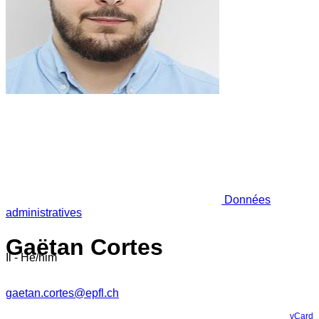
Données
administratives
Gaëtan Cortes
Il - He/him
gaetan.cortes@epfl.ch
vCard