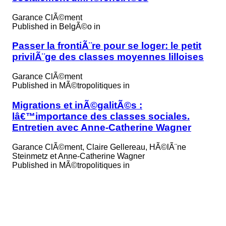
Garance ClÃ©ment
Published in
BelgÃ©o in
Passer la frontiÃ¨re pour se loger: le petit
privilÃ¨ge des classes moyennes lilloises
Garance ClÃ©ment
Published in
MÃ©tropolitiques in
Migrations et inÃ©galitÃ©s :
lâ€™importance des classes sociales.
Entretien avec Anne-Catherine Wagner
Garance ClÃ©ment, Claire Gellereau, HÃ©lÃ¨ne
Steinmetz et Anne-Catherine Wagner
Published in
MÃ©tropolitiques in