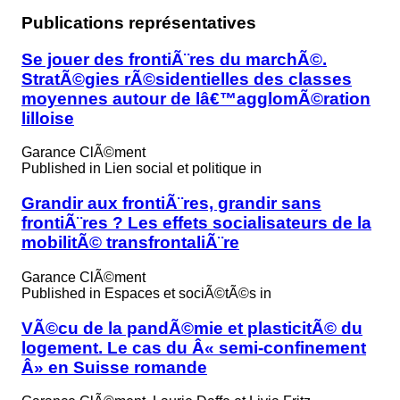
Publications représentatives
Se jouer des frontiÃ¨res du marchÃ©.
StratÃ©gies rÃ©sidentielles des classes
moyennes autour de lâ€™agglomÃ©ration
lilloise
Garance ClÃ©ment
Published in
Lien social et politique in
Grandir aux frontiÃ¨res, grandir sans
frontiÃ¨res ? Les effets socialisateurs de la
mobilitÃ© transfrontaliÃ¨re
Garance ClÃ©ment
Published in
Espaces et sociÃ©tÃ©s in
VÃ©cu de la pandÃ©mie et plasticitÃ© du
logement. Le cas du Â« semi-confinement
Â» en Suisse romande