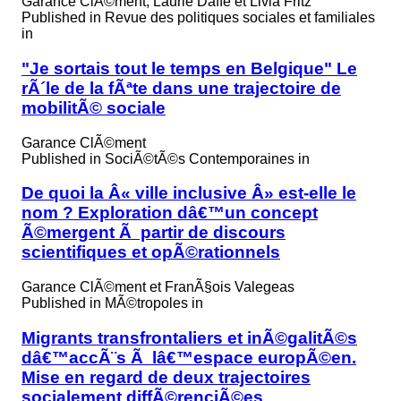
Garance ClÃ©ment, Laurie Daffe et Livia Fritz
Published in
Revue des politiques sociales et familiales
in
"Je sortais tout le temps en Belgique" Le
rÃ´le de la fÃªte dans une trajectoire de
mobilitÃ© sociale
Garance ClÃ©ment
Published in
SociÃ©tÃ©s Contemporaines in
De quoi la Â« ville inclusive Â» est-elle le
nom ? Exploration dâ€™un concept
Ã©mergent Ã partir de discours
scientifiques et opÃ©rationnels
Garance ClÃ©ment et FranÃ§ois Valegeas
Published in
MÃ©tropoles in
Migrants transfrontaliers et inÃ©galitÃ©s
dâ€™accÃ¨s Ã lâ€™espace europÃ©en.
Mise en regard de deux trajectoires
socialement diffÃ©renciÃ©es