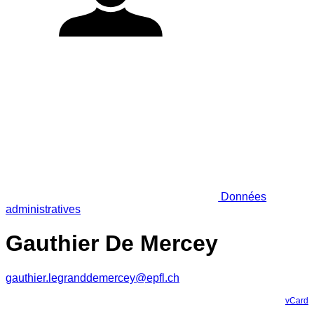
Données
administratives
Gauthier De Mercey
gauthier.legranddemercey@epfl.ch
vCard