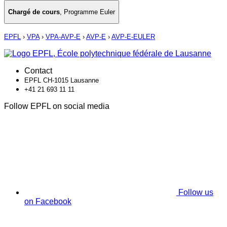
Chargé de cours
,
Programme Euler
EPFL
›
VPA
›
VPA-AVP-E
›
AVP-E
›
AVP-E-EULER
Contact
EPFL CH-1015 Lausanne
+41 21 693 11 11
Follow EPFL on social media
Follow us
on Facebook