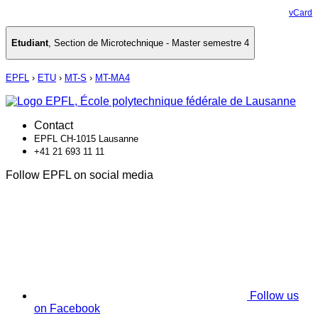
vCard
Etudiant
,
Section de Microtechnique - Master semestre 4
EPFL
›
ETU
›
MT-S
›
MT-MA4
Contact
EPFL CH-1015 Lausanne
+41 21 693 11 11
Follow EPFL on social media
Follow us
on Facebook