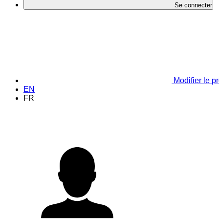
Se connecter
Modifier le pr
EN
FR