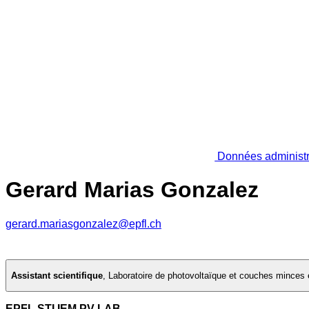
Données administr
Gerard Marias Gonzalez
gerard.mariasgonzalez@epfl.ch
Assistant scientifique
,
Laboratoire de photovoltaïque et couches minces 
EPFL STI IEM PV-LAB