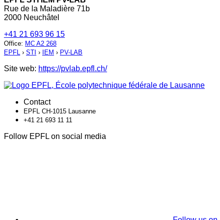
Rue de la Maladière 71b
2000 Neuchâtel
+41 21 693 96 15
Office
:
MC A2 268
EPFL
›
STI
›
IEM
›
PV-LAB
Site web:
https://pvlab.epfl.ch/
Contact
EPFL CH-1015 Lausanne
+41 21 693 11 11
Follow EPFL on social media
Follow us on