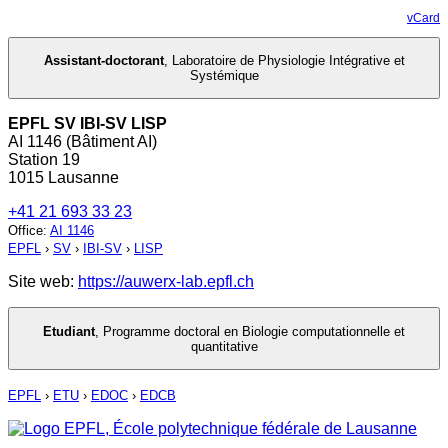
vCard
Assistant-doctorant
,
Laboratoire de Physiologie Intégrative et
Systémique
EPFL SV IBI-SV LISP
AI 1146 (Bâtiment AI)
Station 19
1015 Lausanne
+41 21 693 33 23
Office
:
AI 1146
EPFL
›
SV
›
IBI-SV
›
LISP
Site web:
https://auwerx-lab.epfl.ch
Etudiant
,
Programme doctoral en Biologie computationnelle et
quantitative
EPFL
›
ETU
›
EDOC
›
EDCB