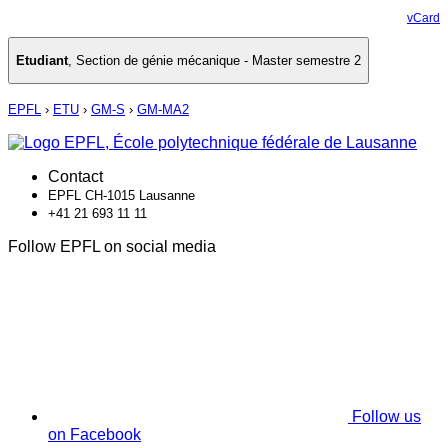
vCard
Etudiant
,
Section de génie mécanique - Master semestre 2
EPFL
›
ETU
›
GM-S
›
GM-MA2
Contact
EPFL CH-1015 Lausanne
+41 21 693 11 11
Follow EPFL on social media
Follow us
on Facebook