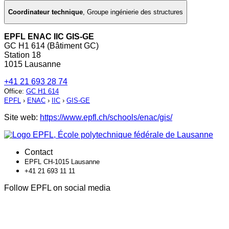
Coordinateur technique
,
Groupe ingénierie des structures
EPFL ENAC IIC GIS-GE
GC H1 614 (Bâtiment GC)
Station 18
1015 Lausanne
+41 21 693 28 74
Office
:
GC H1 614
EPFL
›
ENAC
›
IIC
›
GIS-GE
Site web:
https://www.epfl.ch/schools/enac/gis/
Contact
EPFL CH-1015 Lausanne
+41 21 693 11 11
Follow EPFL on social media