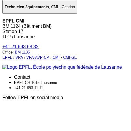
Technicien équipements
,
CMI - Gestion
EPFL CMI
BM 1124 (Bâtiment BM)
Station 17
1015 Lausanne
+41 21 693 68 32
Office
:
BM 1135
EPFL
›
VPA
›
VPA-AVP-CP
›
CMI
›
CMI-GE
Contact
EPFL CH-1015 Lausanne
+41 21 693 11 11
Follow EPFL on social media