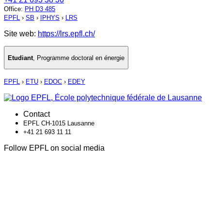
Office
:
PH D3 485
EPFL
›
SB
›
IPHYS
›
LRS
Site web:
https://lrs.epfl.ch/
Etudiant
,
Programme doctoral en énergie
EPFL
›
ETU
›
EDOC
›
EDEY
Contact
EPFL CH-1015 Lausanne
+41 21 693 11 11
Follow EPFL on social media