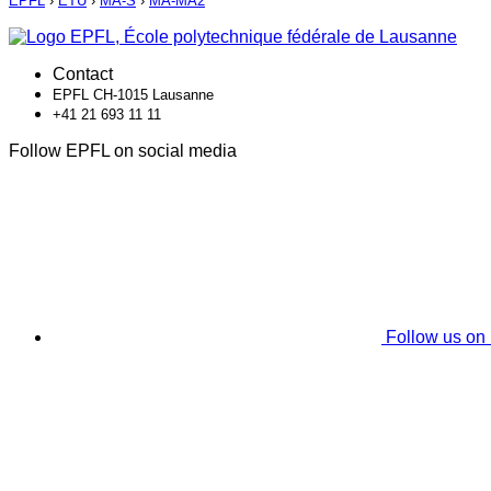
EPFL
›
ETU
›
MA-S
›
MA-MA2
Contact
EPFL CH-1015 Lausanne
+41 21 693 11 11
Follow EPFL on social media
Follow us on