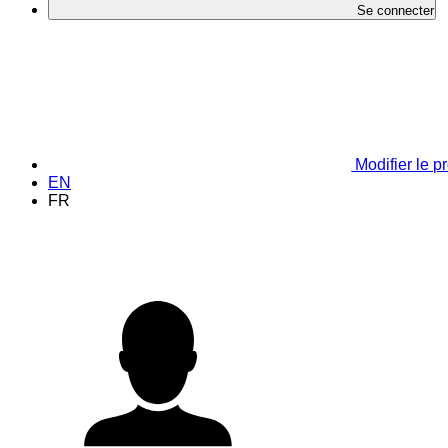
Se connecter
Modifier le pr
EN
FR