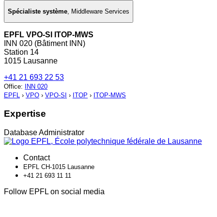
Spécialiste système
,
Middleware Services
EPFL VPO-SI ITOP-MWS
INN 020 (Bâtiment INN)
Station 14
1015 Lausanne
+41 21 693 22 53
Office
:
INN 020
EPFL
›
VPO
›
VPO-SI
›
ITOP
›
ITOP-MWS
Expertise
Database Administrator
Contact
EPFL CH-1015 Lausanne
+41 21 693 11 11
Follow EPFL on social media