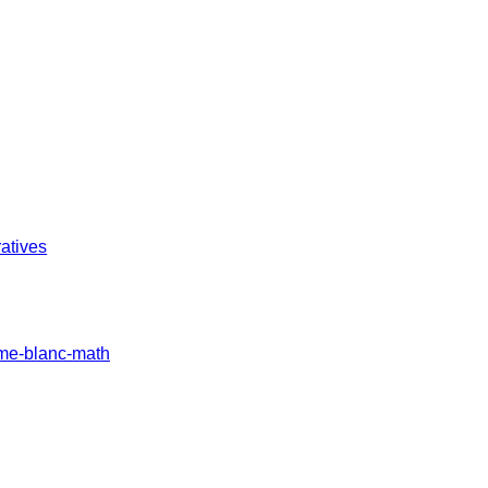
atives
ume-blanc-math