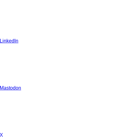
 LinkedIn
 Mastodon
 X