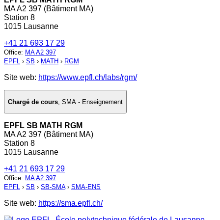
MA A2 397 (Bâtiment MA)
Station 8
1015 Lausanne
+41 21 693 17 29
Office
:
MA A2 397
EPFL
›
SB
›
MATH
›
RGM
Site web:
https://www.epfl.ch/labs/rgm/
Chargé de cours
,
SMA - Enseignement
EPFL SB MATH RGM
MA A2 397 (Bâtiment MA)
Station 8
1015 Lausanne
+41 21 693 17 29
Office
:
MA A2 397
EPFL
›
SB
›
SB-SMA
›
SMA-ENS
Site web:
https://sma.epfl.ch/