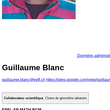
Données administr
Guillaume Blanc
guillaume.blanc@epfl.ch
https://sites.google.com/view/guilla
Collaborateur scientifique
,
Chaire de géométrie aléatoire
EPFL SB MATH RGM