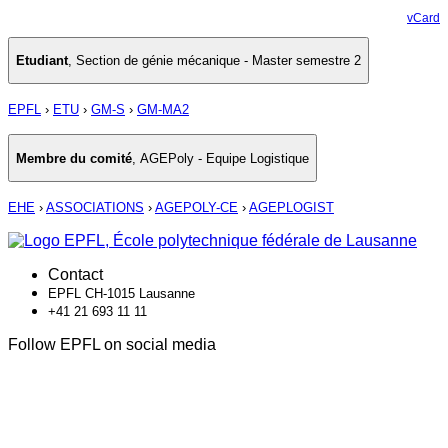
vCard
Etudiant
,
Section de génie mécanique - Master semestre 2
EPFL
›
ETU
›
GM-S
›
GM-MA2
Membre du comité
,
AGEPoly - Equipe Logistique
EHE
›
ASSOCIATIONS
›
AGEPOLY-CE
›
AGEPLOGIST
Contact
EPFL CH-1015 Lausanne
+41 21 693 11 11
Follow EPFL on social media