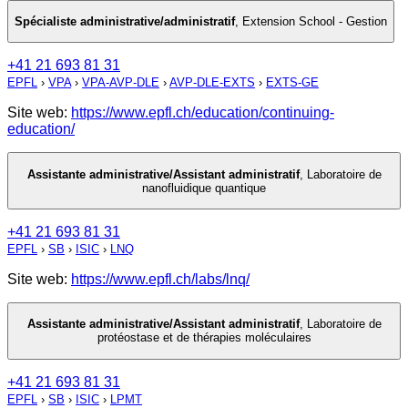
Spécialiste administrative/administratif
,
Extension School - Gestion
+41 21 693 81 31
EPFL
›
VPA
›
VPA-AVP-DLE
›
AVP-DLE-EXTS
›
EXTS-GE
Site web:
https://www.epfl.ch/education/continuing-
education/
Assistante administrative/Assistant administratif
,
Laboratoire de
nanofluidique quantique
+41 21 693 81 31
EPFL
›
SB
›
ISIC
›
LNQ
Site web:
https://www.epfl.ch/labs/lnq/
Assistante administrative/Assistant administratif
,
Laboratoire de
protéostase et de thérapies moléculaires
+41 21 693 81 31
EPFL
›
SB
›
ISIC
›
LPMT