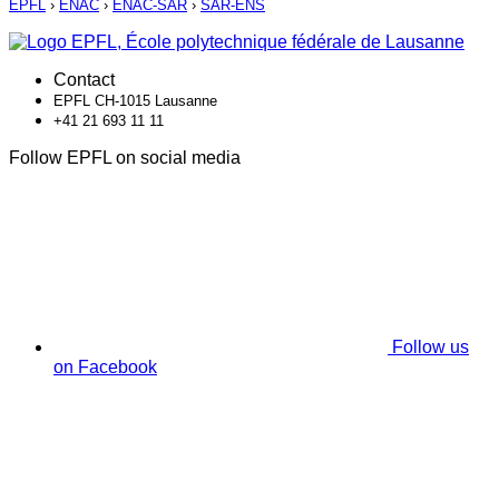
EPFL
›
ENAC
›
ENAC-SAR
›
SAR-ENS
Contact
EPFL CH-1015 Lausanne
+41 21 693 11 11
Follow EPFL on social media
Follow us
on Facebook