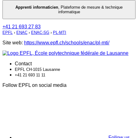
Apprenti informaticien
,
Plateforme de mesure & technique
informatique
+41 21 693 27 83
EPFL
›
ENAC
›
ENAC-SG
›
PL-MTI
Site web:
https://www.epfl.ch/schools/enac/pl-mti/
Contact
EPFL CH-1015 Lausanne
+41 21 693 11 11
Follow EPFL on social media
Follow us