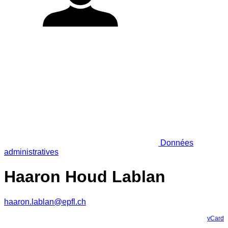
Données
administratives
Haaron Houd Lablan
haaron.lablan@epfl.ch
vCard