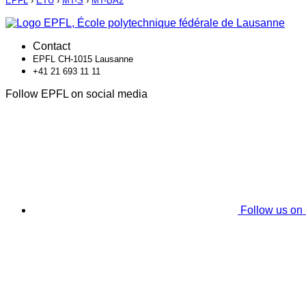
EPFL
›
ETU
›
MT-S
›
MT-BA2
Contact
EPFL CH-1015 Lausanne
+41 21 693 11 11
Follow EPFL on social media
Follow us on