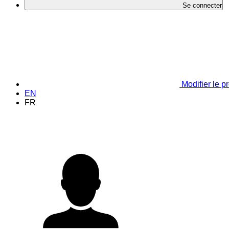
Se connecter
Modifier le pr
EN
FR