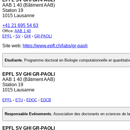
AAB 1 40 (Bâtiment AAB)
Station 19
1015 Lausanne
+41 21 695 54 63
Office
:
AAB 1 40
EPFL
›
SV
›
GHI
›
GR-PAOLI
Site web:
https://www.epfl.ch/labs/gr-paoli
Etudiante
,
Programme doctoral en Biologie computationnelle et quantitati
EPFL SV GHI GR-PAOLI
AAB 1 40 (Bâtiment AAB)
Station 19
1015 Lausanne
EPFL
›
ETU
›
EDOC
›
EDCB
Responsable Evénements
,
Association des doctorants en sciences de la
EPFL SV GHI GR-PAOLI