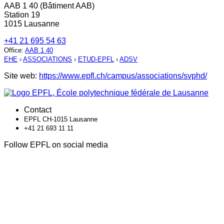
AAB 1 40 (Bâtiment AAB)
Station 19
1015 Lausanne
+41 21 695 54 63
Office
:
AAB 1 40
EHE
›
ASSOCIATIONS
›
ETUD-EPFL
›
ADSV
Site web:
https://www.epfl.ch/campus/associations/svphd/
Contact
EPFL CH-1015 Lausanne
+41 21 693 11 11
Follow EPFL on social media