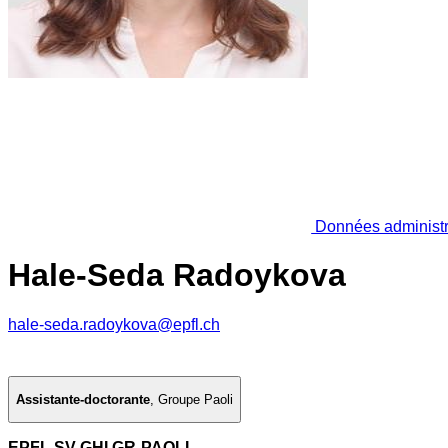
Données administr
Hale-Seda Radoykova
hale-seda.radoykova@epfl.ch
Assistante-doctorante
,
Groupe Paoli
EPFL SV GHI GR-PAOLI