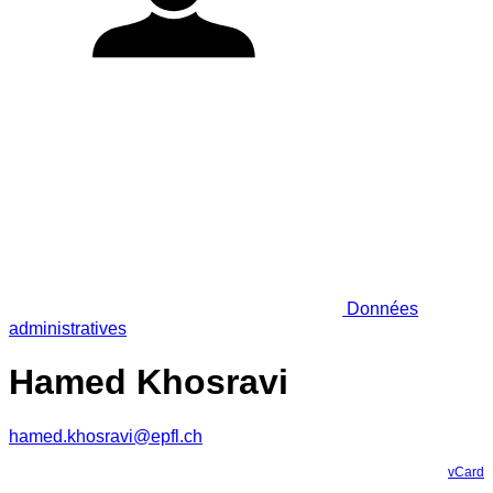
Données
administratives
Hamed Khosravi
hamed.khosravi@epfl.ch
vCard