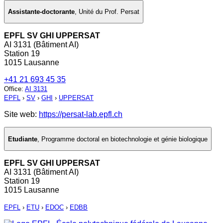
Assistante-doctorante
,
Unité du Prof. Persat
EPFL SV GHI UPPERSAT
AI 3131 (Bâtiment AI)
Station 19
1015 Lausanne
+41 21 693 45 35
Office
:
AI 3131
EPFL
›
SV
›
GHI
›
UPPERSAT
Site web:
https://persat-lab.epfl.ch
Etudiante
,
Programme doctoral en biotechnologie et génie biologique
EPFL SV GHI UPPERSAT
AI 3131 (Bâtiment AI)
Station 19
1015 Lausanne
EPFL
›
ETU
›
EDOC
›
EDBB