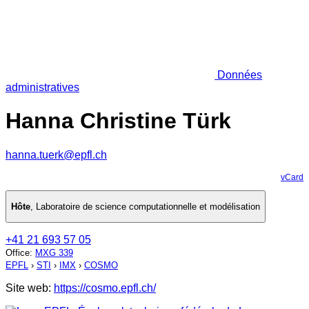
Données
administratives
Hanna Christine Türk
hanna.tuerk@epfl.ch
vCard
Hôte
,
Laboratoire de science computationnelle et modélisation
+41 21 693 57 05
Office
:
MXG 339
EPFL
›
STI
›
IMX
›
COSMO
Site web:
https://cosmo.epfl.ch/