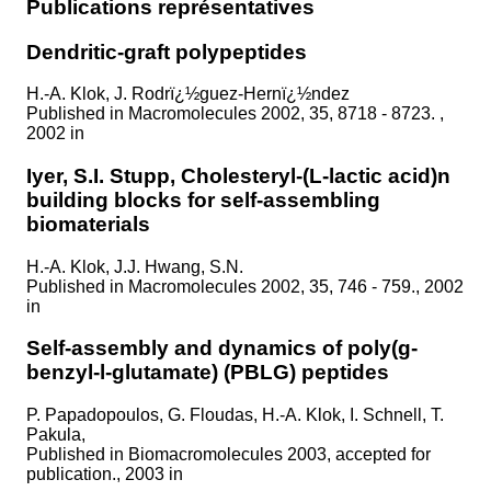
Publications représentatives
Dendritic-graft polypeptides
H.-A. Klok, J. Rodrï¿½guez-Hernï¿½ndez
Published in
Macromolecules 2002, 35, 8718 - 8723. ,
2002 in
Iyer, S.I. Stupp, Cholesteryl-(L-lactic acid)n
building blocks for self-assembling
biomaterials
H.-A. Klok, J.J. Hwang, S.N.
Published in
Macromolecules 2002, 35, 746 - 759., 2002
in
Self-assembly and dynamics of poly(g-
benzyl-l-glutamate) (PBLG) peptides
P. Papadopoulos, G. Floudas, H.-A. Klok, I. Schnell, T.
Pakula,
Published in
Biomacromolecules 2003, accepted for
publication., 2003 in