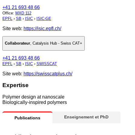
+41 21 693 48 66
Office
:
MXD 112
EPFL
›
SB
›
ISIC
›
ISIC-GE
Site web:
https://isic.epfl.ch/
Collaborateur
,
Catalysis Hub - Swiss CAT+
+41 21 693 48 66
EPFL
›
SB
›
ISIC
›
SWISSCAT
Site web:
https://swisscatplus.ch/
Expertise
Polymer design at nanoscale
Biologically-inspired polymers
Enseignement et PhD
Publications