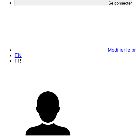
Se connecter
Modifier le pr
EN
FR