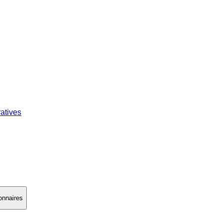
atives
onnaires