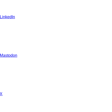
 LinkedIn
 Mastodon
 X