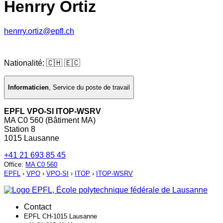
Henrry Ortiz
henrry.ortiz@epfl.ch
Nationalité: 🇨🇭 🇪🇨
Informaticien
,
Service du poste de travail
EPFL VPO-SI ITOP-WSRV
MA C0 560 (Bâtiment MA)
Station 8
1015 Lausanne
+41 21 693 85 45
Office
:
MA C0 560
EPFL
›
VPO
›
VPO-SI
›
ITOP
›
ITOP-WSRV
Contact
EPFL CH-1015 Lausanne