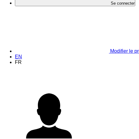
Se connecter
Modifier le pr
EN
FR