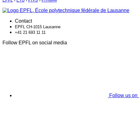
EPFL
›
ETU
›
PH-S
›
PH-MA4
Contact
EPFL CH-1015 Lausanne
+41 21 693 11 11
Follow EPFL on social media
Follow us on