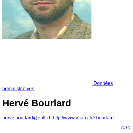
Données
administratives
Hervé Bourlard
herve.bourlard@epfl.ch
http://www.idiap.ch/~bourlard
vCard