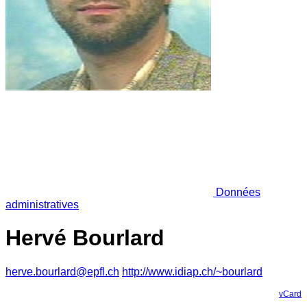
Données
administratives
Hervé Bourlard
herve.bourlard@epfl.ch
http://www.idiap.ch/~bourlard
vCard