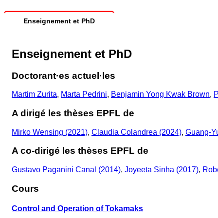
Enseignement et PhD
Enseignement et PhD
Doctorant·es actuel·les
Martim Zurita
,
Marta Pedrini
,
Benjamin Yong Kwak Brown
,
P
A dirigé les thèses EPFL de
Mirko Wensing (2021)
,
Claudia Colandrea (2024)
,
Guang-Yu
A co-dirigé les thèses EPFL de
Gustavo Paganini Canal (2014)
,
Joyeeta Sinha (2017)
,
Robe
Cours
Control and Operation of Tokamaks