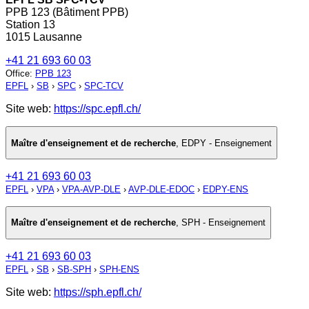
PPB 123 (Bâtiment PPB)
Station 13
1015 Lausanne
+41 21 693 60 03
Office
:
PPB 123
EPFL
›
SB
›
SPC
›
SPC-TCV
Site web:
https://spc.epfl.ch/
Maître d'enseignement et de recherche
,
EDPY - Enseignement
+41 21 693 60 03
EPFL
›
VPA
›
VPA-AVP-DLE
›
AVP-DLE-EDOC
›
EDPY-ENS
Maître d'enseignement et de recherche
,
SPH - Enseignement
+41 21 693 60 03
EPFL
›
SB
›
SB-SPH
›
SPH-ENS
Site web:
https://sph.epfl.ch/