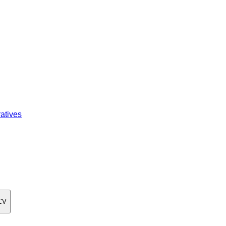
atives
CV