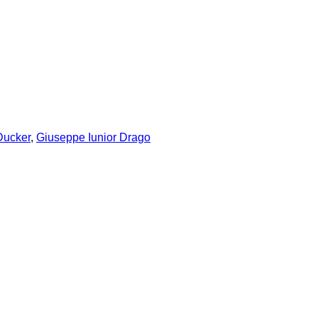
Ducker
,
Giuseppe Iunior Drago