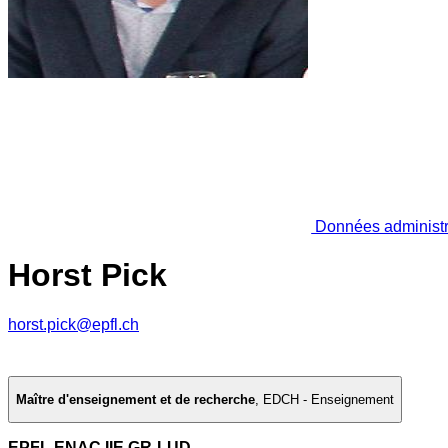
Données administr
Horst Pick
horst.pick@epfl.ch
Maître d'enseignement et de recherche
,
EDCH - Enseignement
EPFL ENAC IIE GR-LUD