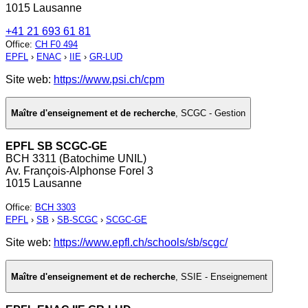
1015 Lausanne
+41 21 693 61 81
Office
:
CH F0 494
EPFL
›
ENAC
›
IIE
›
GR-LUD
Site web:
https://www.psi.ch/cpm
Maître d'enseignement et de recherche
,
SCGC - Gestion
EPFL SB SCGC-GE
BCH 3311 (Batochime UNIL)
Av. François-Alphonse Forel 3
1015 Lausanne
Office
:
BCH 3303
EPFL
›
SB
›
SB-SCGC
›
SCGC-GE
Site web:
https://www.epfl.ch/schools/sb/scgc/
Maître d'enseignement et de recherche
,
SSIE - Enseignement