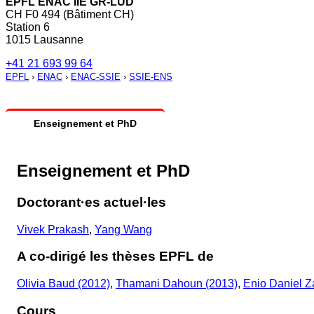
EPFL ENAC IIE GR-LUD
CH F0 494 (Bâtiment CH)
Station 6
1015 Lausanne
+41 21 693 99 64
EPFL
›
ENAC
›
ENAC-SSIE
›
SSIE-ENS
Enseignement et PhD
Enseignement et PhD
Doctorant·es actuel·les
Vivek Prakash
,
Yang Wang
A co-dirigé les thèses EPFL de
Olivia Baud (2012)
,
Thamani Dahoun (2013)
,
Enio Daniel Z
Cours